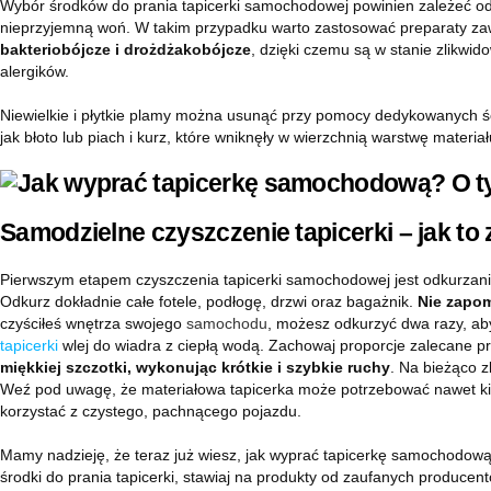
Wybór środków do prania tapicerki samochodowej powinien zależeć od 
nieprzyjemną woń. W takim przypadku warto zastosować preparaty za
bakteriobójcze i drożdżakobójcze
, dzięki czemu są w stanie zlikwi
alergików.
Niewielkie i płytkie plamy można usunąć przy pomocy dedykowanych ści
jak błoto lub piach i kurz, które wniknęły w wierzchnią warstwę materi
Samodzielne czyszczenie tapicerki – jak to 
Pierwszym etapem czyszczenia tapicerki samochodowej jest odkurzanie.
Odkurz dokładnie całe fotele, podłogę, drzwi oraz bagażnik.
Nie zapom
czyściłeś wnętrza swojego
samochodu
, możesz odkurzyć dwa razy, aby
tapicerki
wlej do wiadra z ciepłą wodą. Zachowaj proporcje zalecane pr
miękkiej szczotki, wykonując krótkie i szybkie ruchy
. Na bieżąco z
Weź pod uwagę, że materiałowa tapicerka może potrzebować nawet kilk
korzystać z czystego, pachnącego pojazdu.
Mamy nadzieję, że teraz już wiesz, jak wyprać tapicerkę samochodow
środki do prania tapicerki, stawiaj na produkty od zaufanych produce