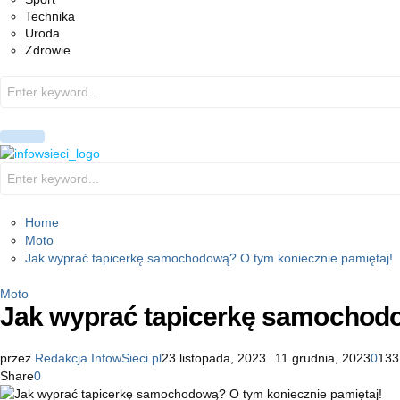
Technika
Uroda
Zdrowie
Search
for:
PRIMARY
MENU
Search
for:
Home
Moto
Jak wyprać tapicerkę samochodową? O tym koniecznie pamiętaj!
Moto
Jak wyprać tapicerkę samochodo
przez
Redakcja InfowSieci.pl
23 listopada, 2023
11 grudnia, 2023
0
133
Share
0