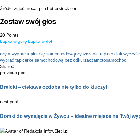
Źródło zdjęć: nocar.pl, shutterstock.com
Zostaw swój głos
20
Points
Łapka w górę
Łapka w dół
czym wyprać tapicerkę samochodową
czyszczenie tapicerki
jak wyczyś
wyprać tapicerkę samochodową bez odkurzacza
moto
samochód
Share
0
previous post
Breloki – ciekawa ozdoba nie tylko do kluczy!
next post
Domki do wynajęcia w Żywcu – idealne miejsce na Twój w