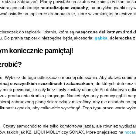
rodzaju zabrudzeń. Plamy powstałe na skutek wniknięcia w tkaninę su
wierające substancje
neutralizujące zapachy
, na przykład pianki cz
dować osiadłe na tapicerce drobnoustroje, które w zamkniętej przestr
ereczek do tapicerki i tkanin, które są
nasączone delikatnym środk
ału. Do prania tapicerki niezbędne będą akcesoria:
gąbka
, ściereczka 
zrobić?
 Wybierz do tego odkurzacz o mocnej sile ssania. Aby ułatwić sobie p
inaj o wszystkich szczelinach i zakamarkach
, do których dotrzesz
 mieć pewność, że cały kurz i pyły zostały usunięte.Po dokładnym odk
zez producenta środka piorącego. Nanieś płyn przy pomocy gąbki na po
bieraj zabrudzoną pianę ściereczką z mikrofibry, aby nie osiadała na t
unastu godzin, aby całkowicie wyschnąć. Tego typu prace warto wykon
ą. Czysty samochód to nie tylko komfortowa jazda, ale również wydłu
ntów, takich jak K2, LIQUI MOLLY czy SONAX, które znajdziesz na
nocar.