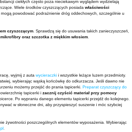
bstancji ciekłych często poza nieciekawym wyglądem wydzielają
yszczące. Wiele środków czyszczących posiada
właściwości
zeni mogą powodować podrażnienie dróg oddechowych, szczególnie u
iem czyszczącym
. Sprawdzą się do usuwania takich zanieczyszczeń,
z mikrofibry oraz szczotka z miękkim włosiem
.
racę, wyjmij z auta
wycieraczki
i wszystkie leżące luzem przedmioty.
 łatwiej, wybierając wąską końcówkę do odkurzacza. Jeśli dawno nie
urzeniu możemy przejść do prania tapicerki.
Preparat czyszczący do
wierzchnię tapicerki i
zacznij czyścić materiał przy pomocy
apicerce. Po wypraniu danego elementu tapicerki przejdź do kolejnego.
ywać w słoneczne dni, aby przyspieszyć suszenie i móc szybciej
żanie żywotności poszczególnych elementów wyposażenia. Wybierając
pl
.