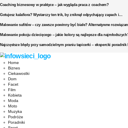
Coaching biznesowy w praktyce – jak wygląda praca z coachem?
Gotujesz kalafiora? Wystarczy ten trik, by zniknął odpychający zapach i…
Malowanie sufitów – czy zawsze powinny być białe? Alternatywne rozwiązan
Malowanie pokoju dziecięcego – jakie kolory są najlepsze dla najmłodszych
Najczęstsze błędy przy samodzielnym praniu tapicerki – ekspercki poradni
Facebook
Twitter
Instagram
Pinterest
Youtube
Snapchat
Home
Biznes
Ciekawostki
Dom
Facet
Film
Kobieta
Moda
Moto
Muzyka
Podróże
Poradniki
Sport