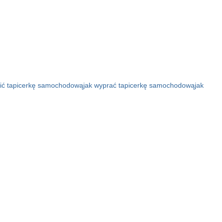
cić tapicerkę samochodową
jak wyprać tapicerkę samochodową
jak