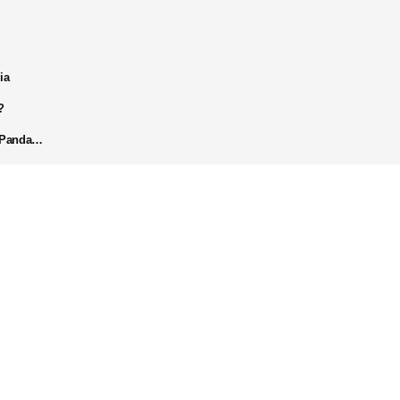
ia
?
k Panda…