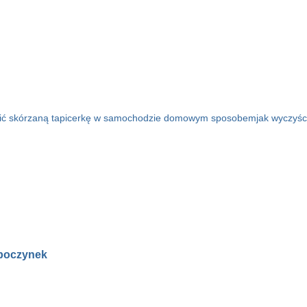
cić skórzaną tapicerkę w samochodzie domowym sposobem
jak wyczyś
ypoczynek