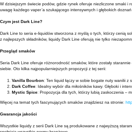
W dzisiejszym świecie podów, gdzie rynek oferuje niezliczone smaki i r
uwagę każdego vaper’a szukającego intensywnych i głębokich dozna
Czym jest Dark Line?
Dark Line to seria e-liquidów stworzona z myślą o tych, którzy cenią s
z najlepszych składników, liquidy Dark Line oferują nie tylko nieza
Przegląd smaków
Seria Dark Line oferuje różnorodność smaków, które zostały starannie
siebie. Oto kilka najpopularniejszych propozycji z tej serii:
Vanilla Bourbon
: Ten liquid łączy w sobie bogate nuty wanilii
Dark Coffee
: Idealny wybór dla miłośników kawy. Głęboki i int
Mystic Spice
: Propozycja dla tych, którzy lubią zaskoczenia –
Więcej na temat tych fascynujących smaków znajdziesz na stronie:
htt
Gwarancja jakości
Wszystkie liquidy z serii Dark Line są produkowane z najwyższą stara
spełniają wszystkie normy branżowe.