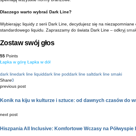
Dlaczego warto wybrać Dark Line?
Wybierając liquidy z serii Dark Line, decydujesz się na niezapomniane
standardowego liquidu. Zapraszamy do świata Dark Line – odkryj
smak
Zostaw swój głos
55
Points
Łapka w górę
Łapka w dół
dark line
dark line liquid
dark line pod
dark line salt
dark line smaki
Share
0
previous post
Konik na kiju w kulturze i sztuce: od dawnych czasów do 
next post
Hiszpania All Inclusive: Komfortowe Wczasy na Półwyspie 