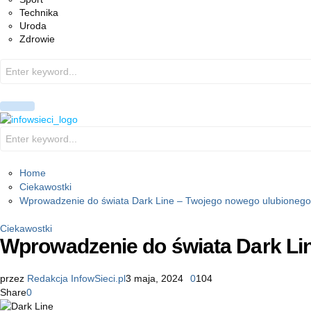
Technika
Uroda
Zdrowie
Search
for:
PRIMARY
MENU
Search
for:
Home
Ciekawostki
Wprowadzenie do świata Dark Line – Twojego nowego ulubionego 
Ciekawostki
Wprowadzenie do świata Dark Lin
przez
Redakcja InfowSieci.pl
3 maja, 2024
0
104
Share
0