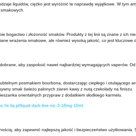
odzaje liquidów, ciężko jest wyróżnić te naprawdę wyjątkowe. W tym art
ń smakowych.
obie bogactwo i złożoność smaków. Produkty z tej linii są znane z ich n
pomniane wrażenia smakowe, ale również wysoką jakość, co jest kluczo
 dobrane, aby zaspokoić nawet najbardziej wymagających vaperów. Od i
 z subtelnym posmakiem bourbona, dostarczając ciepłego i otulającego a
ensywny smak świeżo palonych ziaren kawy z nutą czekolady na finiszu.
 mieszanka orientalnych przypraw z dodatkiem słodkiego karmelu.
ps://e-liq.pl/liquid-dark-line-nic-3-18mg-10ml
.
nnością, aby zapewnić najlepszą jakość i bezpieczeństwo użytkowania. 