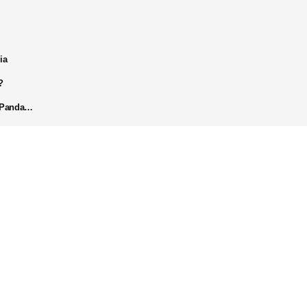
ia
?
k Panda…