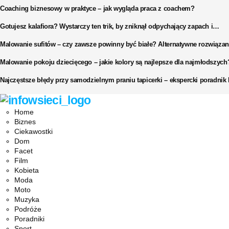
Coaching biznesowy w praktyce – jak wygląda praca z coachem?
Gotujesz kalafiora? Wystarczy ten trik, by zniknął odpychający zapach i…
Malowanie sufitów – czy zawsze powinny być białe? Alternatywne rozwiązan
Malowanie pokoju dziecięcego – jakie kolory są najlepsze dla najmłodszych
Najczęstsze błędy przy samodzielnym praniu tapicerki – ekspercki poradni
Facebook
Twitter
Instagram
Pinterest
Youtube
Snapchat
Home
Biznes
Ciekawostki
Dom
Facet
Film
Kobieta
Moda
Moto
Muzyka
Podróże
Poradniki
Sport