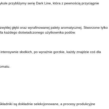
ykule przybliżymy serię Dark Line, która z pewnością przyciągnie
iezwykłej głębi oraz wyrafinowanej palety aromatycznej. Stworzone tylko
we dla każdego doświadczonego użytkownika podów.
ntensywnie słodkich, po wyraźnie gorzkie, każdy znajdzie coś dla
romatu.
Składniki są dokładnie selekcjonowane, a procesy produkcyjne