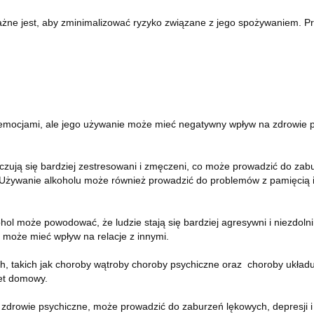
o ważne jest, aby zminimalizować ryzyko związane z jego spożywaniem
mi emocjami, ale jego używanie może mieć negatywny wpływ na zdrowie
ją się bardziej zestresowani i zmęczeni, co może prowadzić do zabu
. Używanie alkoholu może również prowadzić do problemów z pamięcią 
l może powodować, że ludzie stają się bardziej agresywni i niezdolni
 może mieć wpływ na relacje z innymi.
 takich jak choroby wątroby choroby psychiczne oraz choroby układu
żet domowy.
rowie psychiczne, może prowadzić do zaburzeń lękowych, depresji i