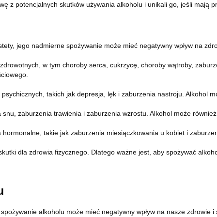
rawę z potencjalnych skutków używania alkoholu i unikali go, jeśli mają
estety, jego nadmierne spożywanie może mieć negatywny wpływ na zdro
owotnych, w tym choroby serca, cukrzycę, choroby wątroby, zaburze
ściowego.
ychicznych, takich jak depresja, lęk i zaburzenia nastroju. Alkohol 
 zaburzenia trawienia i zaburzenia wzrostu. Alkohol może również zwi
rmonalne, takie jak zaburzenia miesiączkowania u kobiet i zaburzen
ki dla zdrowia fizycznego. Dlatego ważne jest, aby spożywać alkoho
u
rne spożywanie alkoholu może mieć negatywny wpływ na nasze zdrowie 