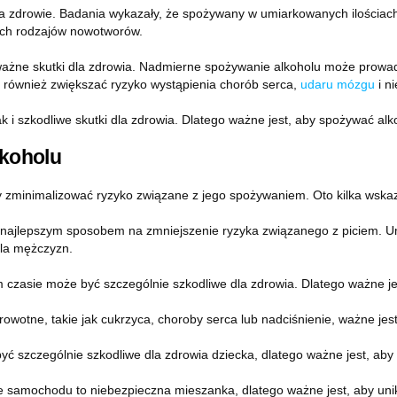
w na zdrowie. Badania wykazały, że spożywany w umiarkowanych ilościa
rych rodzajów nowotworów.
e skutki dla zdrowia. Nadmierne spożywanie alkoholu może prowadzi
 również zwiększać ryzyko wystąpienia chorób serca,
udaru mózgu
i n
i szkodliwe skutki dla zdrowia. Dlatego ważne jest, aby spożywać al
lkoholu
aby zminimalizować ryzyko związane z jego spożywaniem. Oto kilka ws
 najlepszym sposobem na zmniejszenie ryzyka związanego z piciem. Umi
 dla mężczyzn.
kim czasie może być szczególnie szkodliwe dla zdrowia. Dlatego ważne je
rowotne, takie jak cukrzyca, choroby serca lub nadciśnienie, ważne jest
e być szczególnie szkodliwe dla zdrowia dziecka, dlatego ważne jest, aby 
nie samochodu to niebezpieczna mieszanka, dlatego ważne jest, aby unik