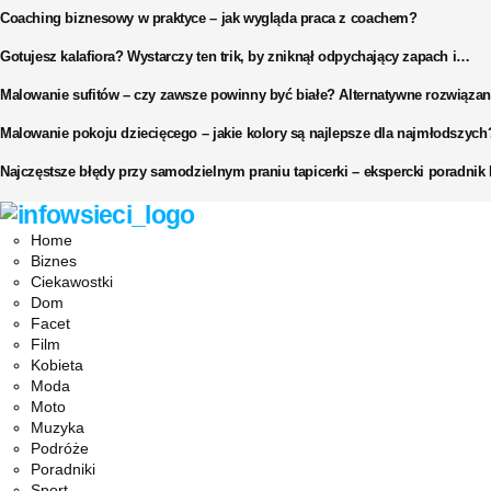
Coaching biznesowy w praktyce – jak wygląda praca z coachem?
Gotujesz kalafiora? Wystarczy ten trik, by zniknął odpychający zapach i…
Malowanie sufitów – czy zawsze powinny być białe? Alternatywne rozwiązan
Malowanie pokoju dziecięcego – jakie kolory są najlepsze dla najmłodszych
Najczęstsze błędy przy samodzielnym praniu tapicerki – ekspercki poradni
Facebook
Twitter
Instagram
Pinterest
Youtube
Snapchat
Home
Biznes
Ciekawostki
Dom
Facet
Film
Kobieta
Moda
Moto
Muzyka
Podróże
Poradniki
Sport