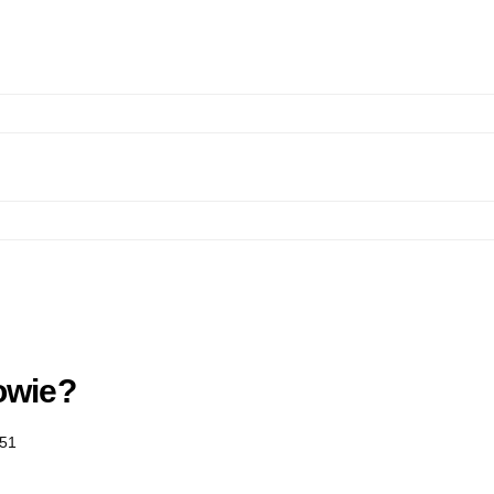
owie?
51