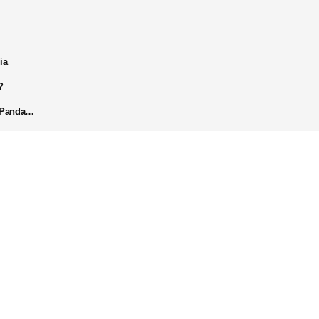
ia
?
k Panda…