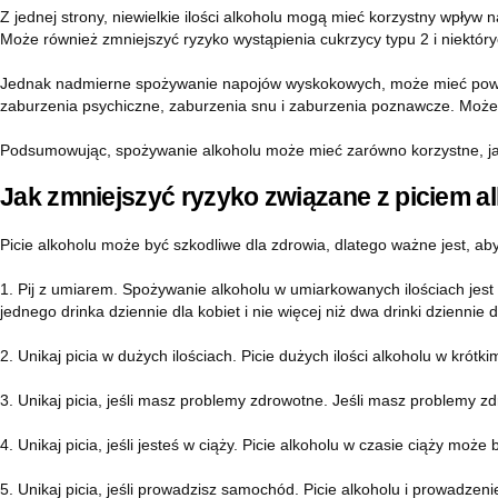
Z jednej strony, niewielkie ilości alkoholu mogą mieć korzystny wpły
Może również zmniejszyć ryzyko wystąpienia cukrzycy typu 2 i niektó
Jednak nadmierne spożywanie napojów wyskokowych, może mieć poważn
zaburzenia psychiczne, zaburzenia snu i zaburzenia poznawcze. Może
Podsumowując, spożywanie alkoholu może mieć zarówno korzystne, jak 
Jak zmniejszyć ryzyko związane z piciem a
Picie alkoholu może być szkodliwe dla zdrowia, dlatego ważne jest, 
1. Pij z umiarem. Spożywanie alkoholu w umiarkowanych ilościach jest
jednego drinka dziennie dla kobiet i nie więcej niż dwa drinki dziennie
2. Unikaj picia w dużych ilościach. Picie dużych ilości alkoholu w krót
3. Unikaj picia, jeśli masz problemy zdrowotne. Jeśli masz problemy zd
4. Unikaj picia, jeśli jesteś w ciąży. Picie alkoholu w czasie ciąży moż
5. Unikaj picia, jeśli prowadzisz samochód. Picie alkoholu i prowadze