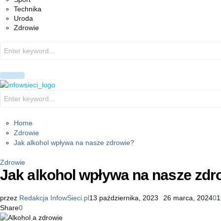
Technika
Uroda
Zdrowie
Search
for:
PRIMARY
MENU
Search
for:
Home
Zdrowie
Jak alkohol wpływa na nasze zdrowie?
Zdrowie
Jak alkohol wpływa na nasze zdr
przez
Redakcja InfowSieci.pl
13 października, 2023
26 marca, 2024
0
1
Share
0