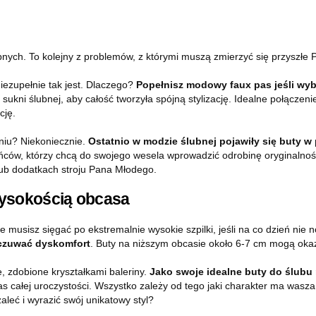
ubnych. To kolejny z problemów, z którymi muszą zmierzyć się przyszł
ezupełnie tak jest. Dlaczego?
Popełnisz modowy faux pas jeśli wybi
sukni ślubnej, aby całość tworzyła spójną stylizację. Idealne połączeni
cję.
niu? Niekoniecznie.
Ostatnio w modzie ślubnej pojawiły się buty w
w, którzy chcą do swojego wesela wprowadzić odrobinę oryginalności i 
lub dodatkach stroju Pana Młodego.
wysokością obcasa
e musisz sięgać po ekstremalnie wysokie szpilki, jeśli na co dzień nie
dczuwać dyskomfort
. Buty na niższym obcasie około 6-7 cm mogą oka
, zdobione kryształkami baleriny.
Jako swoje idealne buty do ślubu
 całej uroczystości. Wszystko zależy od tego jaki charakter ma wasza c
leć i wyrazić swój unikatowy styl?