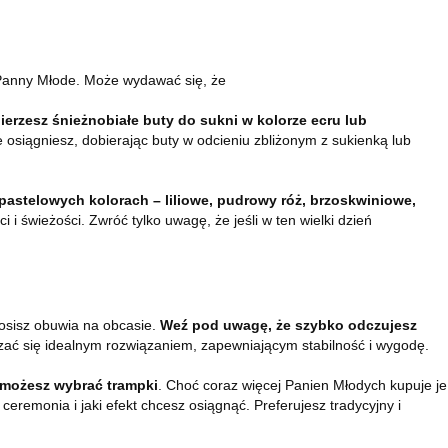
e Panny Młode. Może wydawać się, że
erzesz śnieżnobiałe buty do sukni w kolorze ecru lub
e osiągniesz, dobierając buty w odcieniu zbliżonym z sukienką lub
 pastelowych kolorach – liliowe, pudrowy róż, brzoskwiniowe,
świeżości. Zwróć tylko uwagę, że jeśli w ten wielki dzień
 nosisz obuwia na obcasie.
Weź pod uwagę, że szybko odczujesz
zać się idealnym rozwiązaniem, zapewniającym stabilność i wygodę.
 możesz wybrać trampki
. Choć coraz więcej Panien Młodych kupuje je
eremonia i jaki efekt chcesz osiągnąć. Preferujesz tradycyjny i