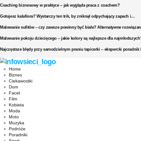
Coaching biznesowy w praktyce – jak wygląda praca z coachem?
Gotujesz kalafiora? Wystarczy ten trik, by zniknął odpychający zapach i…
Malowanie sufitów – czy zawsze powinny być białe? Alternatywne rozwiązan
Malowanie pokoju dziecięcego – jakie kolory są najlepsze dla najmłodszych
Najczęstsze błędy przy samodzielnym praniu tapicerki – ekspercki poradni
Facebook
Twitter
Instagram
Pinterest
Youtube
Snapchat
Home
Biznes
Ciekawostki
Dom
Facet
Film
Kobieta
Moda
Moto
Muzyka
Podróże
Poradniki
Sport