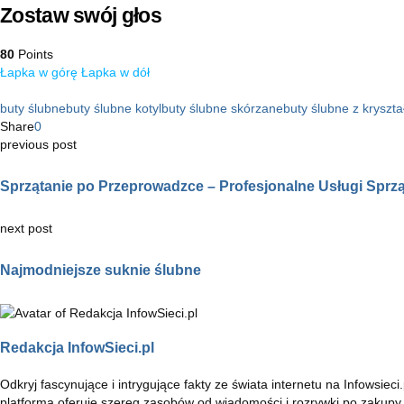
Zostaw swój głos
80
Points
Łapka w górę
Łapka w dół
buty ślubne
buty ślubne kotyl
buty ślubne skórzane
buty ślubne z kryszt
Share
0
previous post
Sprzątanie po Przeprowadzce – Profesjonalne Usługi Sprzą
next post
Najmodniejsze suknie ślubne
Redakcja InfowSieci.pl
Odkryj fascynujące i intrygujące fakty ze świata internetu na Infowsie
platforma oferuje szereg zasobów od wiadomości i rozrywki po zakupy 