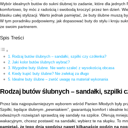
Wybór idealnych butów do sukni ślubnej to zadanie, które dla jednych 
komfortowo, by móc z radością i swobodą kroczyć przez ten dzień. Wi
blasku całej stylizacji. Warto jednak pamiętać, że buty ślubne muszą 
W tym poradniku podpowiemy, jak dopasować buty do stylu i kroju sukni
ze swoim partnerem.
Spis Treści
Rodzaj butów ślubnych – sandałki, szpilki czy czółenka?
Jaki kolor butów ślubnych wybrać?
Wygodne buty ślubne. Nie warto szaleć z wysokością obcasa
Kiedy kupić buty ślubne? Nie zwlekaj za długo
Idealne buty ślubne – zwróć uwagę na materiał wykonania
Rodzaj butów ślubnych – sandałki, szpilki 
Przez lata najpopularniejszym wyborem wśród Panien Młodych były pr
Szpilki, będące ślubnym „pewniakiem”, gwarantują komfort i idealnie ko
odważnych rozwiązań sprawdzą się sandały na szpilce. Oferują mniejs
wakacyjnym, chcesz postawić na sandałki, wybierz te na słupku. To mn
pamiętać, że tego dnia spędzisz nawet kilkanaście godzin na nog