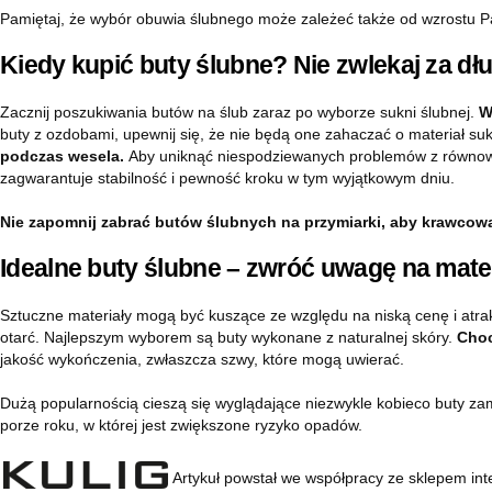
Pamiętaj, że wybór obuwia ślubnego może zależeć także od wzrostu P
Kiedy kupić buty ślubne? Nie zwlekaj za dł
Zacznij poszukiwania butów na ślub zaraz po wyborze sukni ślubnej.
W
buty z ozdobami, upewnij się, że nie będą one zahaczać o materiał suki
podczas wesela.
Aby uniknąć niespodziewanych problemów z równowa
zagwarantuje stabilność i pewność kroku w tym wyjątkowym dniu.
Nie zapomnij zabrać butów ślubnych na przymiarki, aby krawco
Idealne buty ślubne – zwróć uwagę na mate
Sztuczne materiały mogą być kuszące ze względu na niską cenę i atrak
otarć. Najlepszym wyborem są buty wykonane z naturalnej skóry.
Choc
jakość wykończenia, zwłaszcza szwy, które mogą uwierać.
Dużą popularnością cieszą się wyglądające niezwykle kobieco buty zam
porze roku, w której jest zwiększone ryzyko opadów.
Artykuł powstał we współpracy ze sklepem in