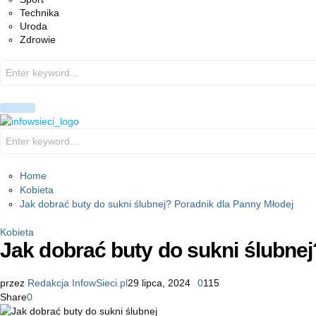
Technika
Uroda
Zdrowie
Search
for:
PRIMARY
MENU
Search
for:
Home
Kobieta
Jak dobrać buty do sukni ślubnej? Poradnik dla Panny Młodej
Kobieta
Jak dobrać buty do sukni ślubnej
przez
Redakcja InfowSieci.pl
29 lipca, 2024
0
115
Share
0