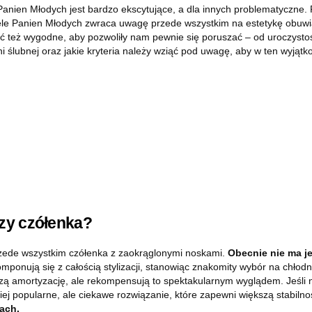
Panien Młodych jest bardzo ekscytujące, a dla innych problematyczne. 
ele Panien Młodych zwraca uwagę przede wszystkim na estetykę obuwia
być też wygodne, aby pozwoliły nam pewnie się poruszać – od uroczysto
 ślubnej oraz jakie kryteria należy wziąć pod uwagę, aby w ten wyjątko
czy czółenka?
zede wszystkim czółenka z zaokrąglonymi noskami.
Obecnie nie ma j
mponują się z całością stylizacji, stanowiąc znakomity wybór na chłodni
zą amortyzację, ale rekompensują to spektakularnym wyglądem. Jeśli n
iej popularne, ale ciekawe rozwiązanie, które zapewni większą stabiln
ach.