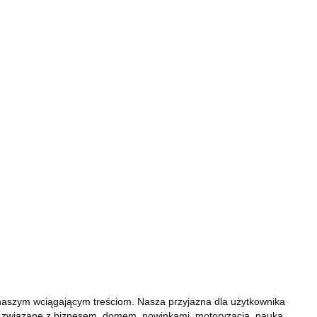
ki naszym wciągającym treściom. Nasza przyjazna dla użytkownika
aty związane z biznesem, domem, nowinkami, motoryzacją, nauką,