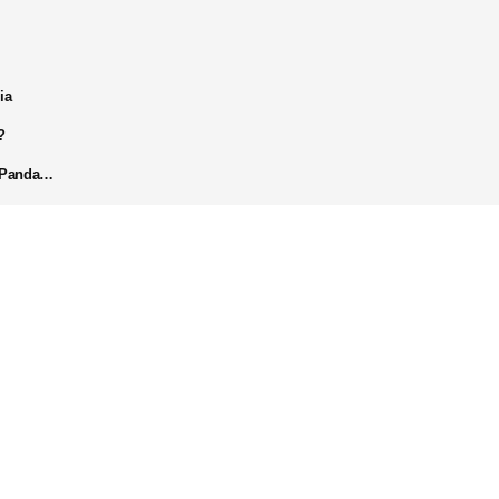
ia
?
k Panda…