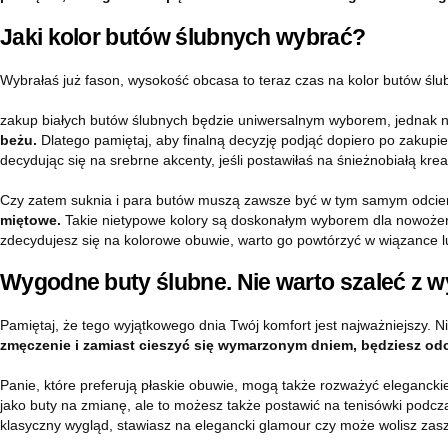
Jaki kolor butów ślubnych wybrać?
Wybrałaś już fason, wysokość obcasa to teraz czas na kolor butów śl
zakup białych butów ślubnych będzie uniwersalnym wyborem, jednak ni
beżu.
Dlatego pamiętaj, aby finalną decyzję podjąć dopiero po zakupie 
decydując się na srebrne akcenty, jeśli postawiłaś na śnieżnobiałą krea
Czy zatem suknia i para butów muszą zawsze być w tym samym odcie
miętowe.
Takie nietypowe kolory są doskonałym wyborem dla nowożeńcó
zdecydujesz się na kolorowe obuwie, warto go powtórzyć w wiązance 
Wygodne buty ślubne. Nie warto szaleć z 
Pamiętaj, że tego wyjątkowego dnia Twój komfort jest najważniejszy. Ni
zmęczenie i zamiast cieszyć się wymarzonym dniem, będziesz o
Panie, które preferują płaskie obuwie, mogą także rozważyć eleganckie
jako buty na zmianę, ale to możesz także postawić na tenisówki podczas
klasyczny wygląd, stawiasz na elegancki glamour czy może wolisz zasza