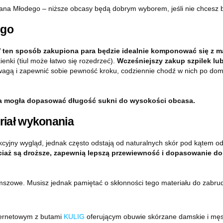
ana Młodego – niższe obcasy będą dobrym wyborem, jeśli nie chcesz 
ugo
 ten sposób zakupiona para będzie idealnie komponować się z mat
enki (tiul może łatwo się rozedrzeć).
Wcześniejszy zakup szpilek lub
gą i zapewnić sobie pewność kroku, codziennie chodź w nich po dom
wa mogła dopasować długość sukni do wysokości obcasa.
riał wykonania
cyjny wygląd, jednak często odstają od naturalnych skór pod kątem od
iaż są droższe, zapewnią lepszą przewiewność i dopasowanie do
szowe. Musisz jednak pamiętać o skłonności tego materiału do zabrudz
ternetowym z butami
KULIG
oferującym obuwie skórzane damskie i męs