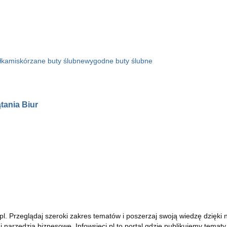
ałkami
skórzane buty ślubne
wygodne buty ślubne
tania Biur
ci.pl. Przeglądaj szeroki zakres tematów i poszerzaj swoją wiedzę dzię
i narzędzia biznesowe. Infowsieci.pl to portal gdzie publikujemy tem