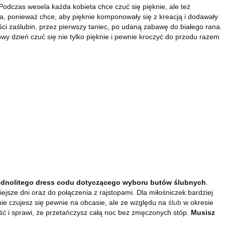
Podczas wesela każda kobieta chce czuć się pięknie, ale też
, ponieważ chce, aby pięknie komponowały się z kreacją i dodawały
ści zaślubin, przez pierwszy taniec, po udaną zabawę do białego rana.
wy dzień czuć się nie tylko pięknie i pewnie kroczyć do przodu razem
ednolitego dress codu dotyczącego wyboru butów ślubnych
.
ejsze dni oraz do połączenia z rajstopami. Dla miłośniczek bardziej
ie czujesz się pewnie na obcasie, ale ze względu na
ślub
w okresie
ość i sprawi, że przetańczysz całą noc bez zmęczonych stóp.
Musisz