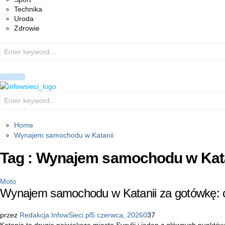
Technika
Uroda
Zdrowie
Search
for:
PRIMARY
MENU
Search
for:
Home
Wynajem samochodu w Katanii
Tag : Wynajem samochodu w Kat
Moto
Wynajem samochodu w Katanii za gotówkę: c
przez
Redakcja InfowSieci.pl
5 czerwca, 2026
0
37
Katania to drugie największe miasto Sycylii i jeden z głównych punktó