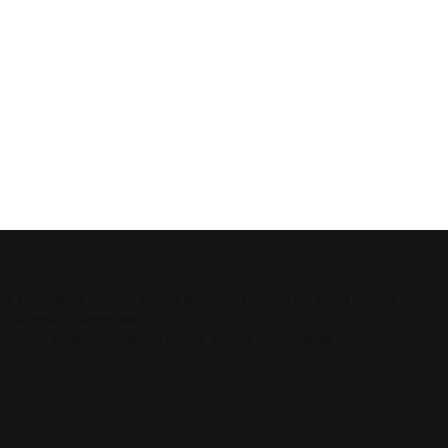
ci.pl. Przeglądaj szeroki zakres tematów i poszerzaj swoją wiedzę dzię
 i narzędzia biznesowe.
 domem, nowinkami, motoryzacją, nauką, techniką itp.