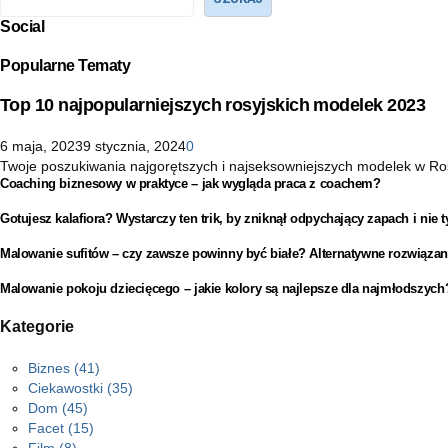
Social
Popularne Tematy
Top 10 najpopularniejszych rosyjskich modelek 2023
6 maja, 2023
9 stycznia, 2024
0
Twoje poszukiwania najgorętszych i najseksowniejszych modelek w Rosji 
Coaching biznesowy w praktyce – jak wygląda praca z coachem?
Gotujesz kalafiora? Wystarczy ten trik, by zniknął odpychający zapach i nie t
Malowanie sufitów – czy zawsze powinny być białe? Alternatywne rozwiązan
Malowanie pokoju dziecięcego – jakie kolory są najlepsze dla najmłodszych
Kategorie
Biznes
(41)
Ciekawostki
(35)
Dom
(45)
Facet
(15)