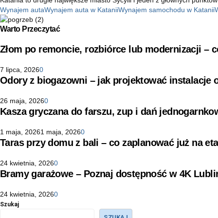
Wynajem auta
Wynajem auta w Katanii
Wynajem samochodu w Katanii
Warto Przeczytać
Złom po remoncie, rozbiórce lub modernizacji –
7 lipca, 2026
0
Odory z biogazowni – jak projektować instalacje
26 maja, 2026
0
Kasza gryczana do farszu, zup i dań jednogarnko
1 maja, 2026
1 maja, 2026
0
Taras przy domu z bali – co zaplanować już na eta
24 kwietnia, 2026
0
Bramy garażowe – Poznaj dostępność w 4K Lubli
24 kwietnia, 2026
0
Szukaj
SZUKAJ