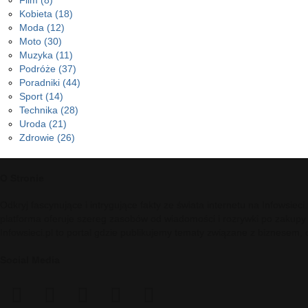
Film
(8)
Kobieta
(18)
Moda
(12)
Moto
(30)
Muzyka
(11)
Podróże
(37)
Poradniki
(44)
Sport
(14)
Technika
(28)
Uroda
(21)
Zdrowie
(26)
O Stronie
Odkryj fascynujące i intrygujące fakty ze świata internetu na Infowsie
platforma oferuje szereg zasobów od wiadomości i rozrywki po zakupy
Infowsieci.pl to portal gdzie publikujemy tematy związane z biznesem,
Social Media
facebook
twitter
pinterest
reddit
telegram