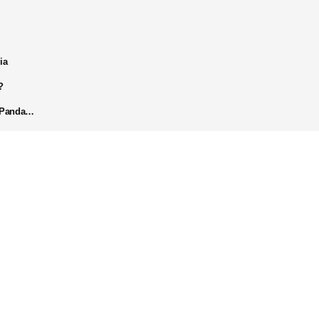
ia
?
k Panda…