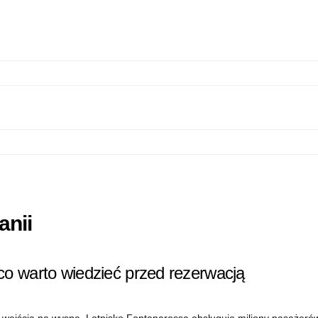
anii
o warto wiedzieć przed rezerwacją
w wejścia na wyspę. Lotnisko Fontanarossa obsługuje miliony pasażerów 