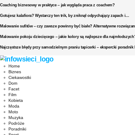
Coaching biznesowy w praktyce – jak wygląda praca z coachem?
Gotujesz kalafiora? Wystarczy ten trik, by zniknął odpychający zapach i…
Malowanie sufitów – czy zawsze powinny być białe? Alternatywne rozwiązan
Malowanie pokoju dziecięcego – jakie kolory są najlepsze dla najmłodszych
Najczęstsze błędy przy samodzielnym praniu tapicerki – ekspercki poradni
Facebook
Twitter
Instagram
Pinterest
Youtube
Snapchat
Home
Biznes
Ciekawostki
Dom
Facet
Film
Kobieta
Moda
Moto
Muzyka
Podróże
Poradniki
Sport