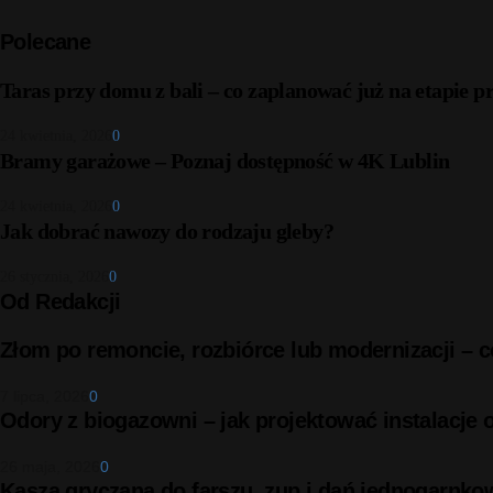
Polecane
Taras przy domu z bali – co zaplanować już na etapie p
24 kwietnia, 2026
0
Bramy garażowe – Poznaj dostępność w 4K Lublin
24 kwietnia, 2026
0
Jak dobrać nawozy do rodzaju gleby?
26 stycznia, 2026
0
Od Redakcji
Złom po remoncie, rozbiórce lub modernizacji –
7 lipca, 2026
0
Odory z biogazowni – jak projektować instalacje
26 maja, 2026
0
Kasza gryczana do farszu, zup i dań jednogarnko