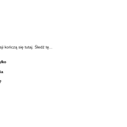
kończą się tutaj. Śledź tę...
ylko
ia
?