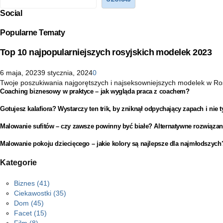
Social
Popularne Tematy
Top 10 najpopularniejszych rosyjskich modelek 2023
6 maja, 2023
9 stycznia, 2024
0
Twoje poszukiwania najgorętszych i najseksowniejszych modelek w Rosji 
Coaching biznesowy w praktyce – jak wygląda praca z coachem?
Gotujesz kalafiora? Wystarczy ten trik, by zniknął odpychający zapach i nie t
Malowanie sufitów – czy zawsze powinny być białe? Alternatywne rozwiązan
Malowanie pokoju dziecięcego – jakie kolory są najlepsze dla najmłodszych
Kategorie
Biznes
(41)
Ciekawostki
(35)
Dom
(45)
Facet
(15)