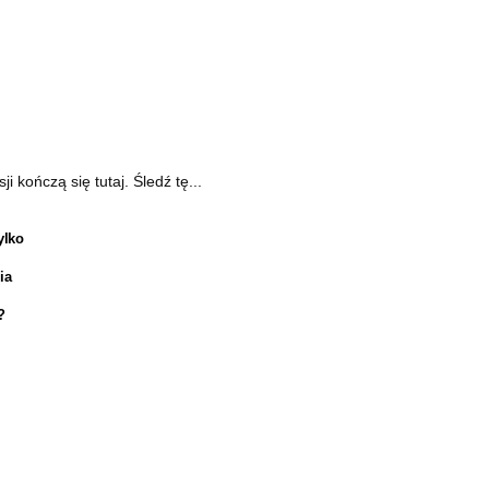
kończą się tutaj. Śledź tę...
ylko
ia
?