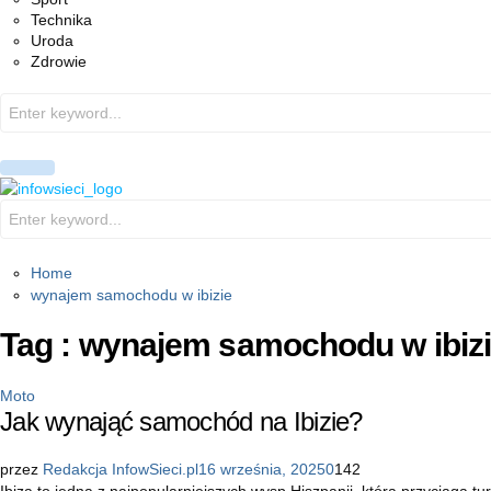
Technika
Uroda
Zdrowie
Search
for:
PRIMARY
MENU
Search
for:
Home
wynajem samochodu w ibizie
Tag : wynajem samochodu w ibiz
Moto
Jak wynająć samochód na Ibizie?
przez
Redakcja InfowSieci.pl
16 września, 2025
0
142
Ibiza to jedna z najpopularniejszych wysp Hiszpanii, która przyciąga tu