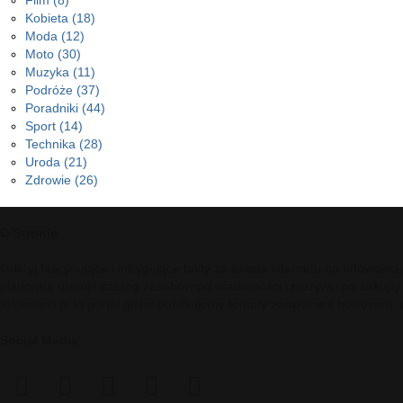
Film
(8)
Kobieta
(18)
Moda
(12)
Moto
(30)
Muzyka
(11)
Podróże
(37)
Poradniki
(44)
Sport
(14)
Technika
(28)
Uroda
(21)
Zdrowie
(26)
O Stronie
Odkryj fascynujące i intrygujące fakty ze świata internetu na Infowsie
platforma oferuje szereg zasobów od wiadomości i rozrywki po zakupy
Infowsieci.pl to portal gdzie publikujemy tematy związane z biznesem,
Social Media
facebook
twitter
pinterest
reddit
telegram