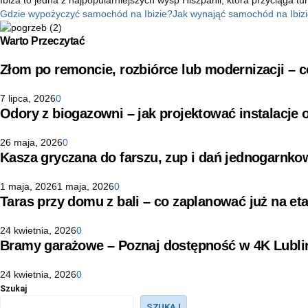
Gdzie wypożyczyć samochód na Ibizie?
Jak wynająć samochód na Ibiz
Warto Przeczytać
Złom po remoncie, rozbiórce lub modernizacji –
7 lipca, 2026
0
Odory z biogazowni – jak projektować instalacje
26 maja, 2026
0
Kasza gryczana do farszu, zup i dań jednogarnko
1 maja, 2026
1 maja, 2026
0
Taras przy domu z bali – co zaplanować już na eta
24 kwietnia, 2026
0
Bramy garażowe – Poznaj dostępność w 4K Lubli
24 kwietnia, 2026
0
Szukaj
SZUKAJ