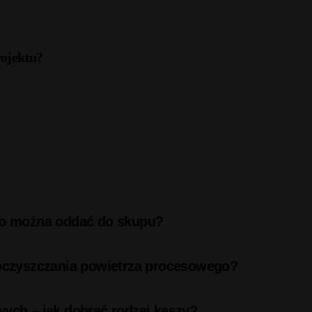
rojektu?
 co można oddać do skupu?
 oczyszczania powietrza procesowego?
wych – jak dobrać rodzaj kaszy?