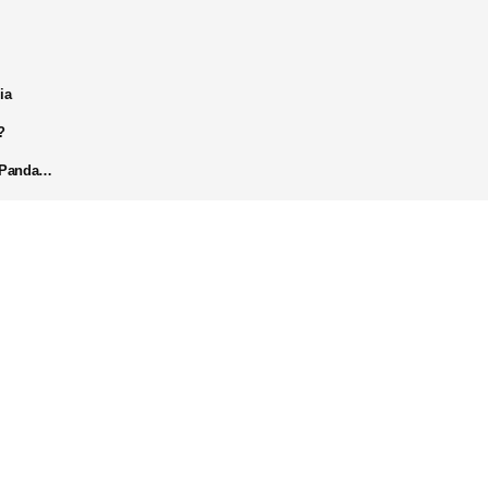
ia
?
k Panda…