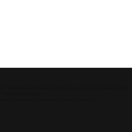
ci.pl. Przeglądaj szeroki zakres tematów i poszerzaj swoją wiedzę dzię
 i narzędzia biznesowe.
 domem, nowinkami, motoryzacją, nauką, techniką itp.