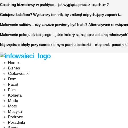
Coaching biznesowy w praktyce – jak wygląda praca z coachem?
Gotujesz kalafiora? Wystarczy ten trik, by zniknął odpychający zapach i…
Malowanie sufitów – czy zawsze powinny być białe? Alternatywne rozwiązan
Malowanie pokoju dziecięcego – jakie kolory są najlepsze dla najmłodszych
Najczęstsze błędy przy samodzielnym praniu tapicerki – ekspercki poradni
Facebook
Twitter
Instagram
Pinterest
Youtube
Snapchat
Home
Biznes
Ciekawostki
Dom
Facet
Film
Kobieta
Moda
Moto
Muzyka
Podróże
Poradniki
Sport