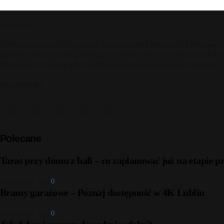
O Stronie
Odkryj fascynujące i intrygujące fakty ze świata internetu na Infowsie
platforma oferuje szereg zasobów od wiadomości i rozrywki po zakupy
Infowsieci.pl to portal gdzie publikujemy tematy związane z biznesem,
Social Media
facebook
twitter
pinterest
reddit
telegram
Polecane
Taras przy domu z bali – co zaplanować już na etapie p
24 kwietnia, 2026
0
Bramy garażowe – Poznaj dostępność w 4K Lublin
24 kwietnia, 2026
0