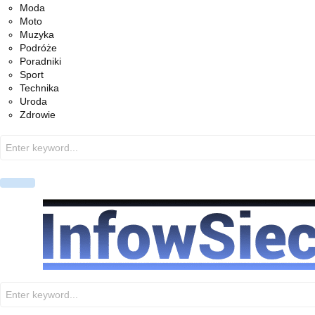
Moda
Moto
Muzyka
Podróże
Poradniki
Sport
Technika
Uroda
Zdrowie
Search
for:
PRIMARY
MENU
Search
for: