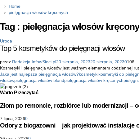
Home
pielęgnacja włosów kręconych
Tag : pielęgnacja włosów kręcon
Uroda
Top 5 kosmetyków do pielęgnacji włosów
przez
Redakcja InfowSieci.pl
20 sierpnia, 2023
20 sierpnia, 2023
0
106
Kosmetyki i pielęgnacja włosów jest ważnym elementem codziennej rut
Jaka jest najlepsza pielęgnacja włosów?
kosmetyki
kosmetyki do pielęg
włosów
pielęgnacja włosów blond
pielęgnacja włosów kręconych
pielęgn
Warto Przeczytać
Złom po remoncie, rozbiórce lub modernizacji –
7 lipca, 2026
0
Odory z biogazowni – jak projektować instalacje
26 maja, 2026
0