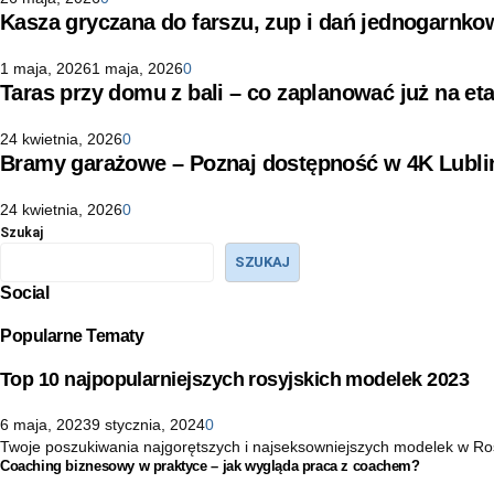
Kasza gryczana do farszu, zup i dań jednogarnko
1 maja, 2026
1 maja, 2026
0
Taras przy domu z bali – co zaplanować już na eta
24 kwietnia, 2026
0
Bramy garażowe – Poznaj dostępność w 4K Lubli
24 kwietnia, 2026
0
Szukaj
SZUKAJ
Social
Popularne Tematy
Top 10 najpopularniejszych rosyjskich modelek 2023
6 maja, 2023
9 stycznia, 2024
0
Twoje poszukiwania najgorętszych i najseksowniejszych modelek w Rosji 
Coaching biznesowy w praktyce – jak wygląda praca z coachem?