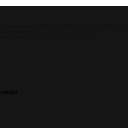
ci.pl. Przeglądaj szeroki zakres tematów i poszerzaj swoją wiedzę dzię
 i narzędzia biznesowe.
 domem, nowinkami, motoryzacją, nauką, techniką itp.
rojektu?