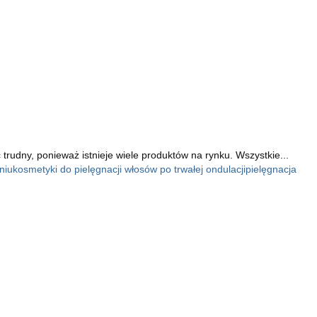
udny, ponieważ istnieje wiele produktów na rynku. Wszystkie...
niu
kosmetyki do pielęgnacji włosów po trwałej ondulacji
pielęgnacja