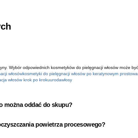
ych
yny. Wybór odpowiednich kosmetyków do pielęgnacji włosów może być tr
nacji włosów
kosmetyki do pielęgnacji włosów po keratynowym prostowa
acja włosów krok po kroku
uroda
włosy
 co można oddać do skupu?
 oczyszczania powietrza procesowego?