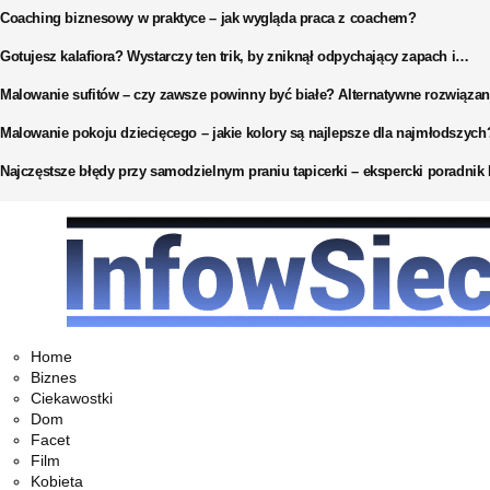
Coaching biznesowy w praktyce – jak wygląda praca z coachem?
Gotujesz kalafiora? Wystarczy ten trik, by zniknął odpychający zapach i…
Malowanie sufitów – czy zawsze powinny być białe? Alternatywne rozwiązan
Malowanie pokoju dziecięcego – jakie kolory są najlepsze dla najmłodszych
Najczęstsze błędy przy samodzielnym praniu tapicerki – ekspercki poradni
Facebook
Twitter
Instagram
Pinterest
Youtube
Snapchat
Home
Biznes
Ciekawostki
Dom
Facet
Film
Kobieta