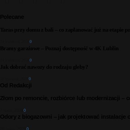
Polecane
Taras przy domu z bali – co zaplanować już na etapie p
24 kwietnia, 2026
0
Bramy garażowe – Poznaj dostępność w 4K Lublin
24 kwietnia, 2026
0
Jak dobrać nawozy do rodzaju gleby?
26 stycznia, 2026
0
Od Redakcji
Złom po remoncie, rozbiórce lub modernizacji –
7 lipca, 2026
0
Odory z biogazowni – jak projektować instalacje
26 maja, 2026
0