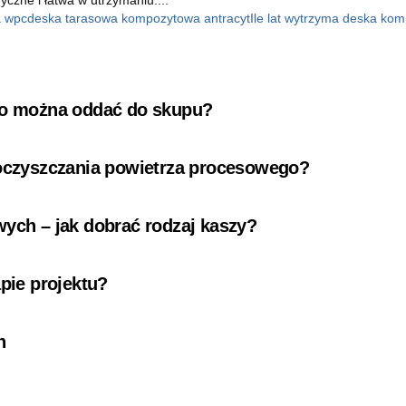
 wpc
deska tarasowa kompozytowa antracyt
Ile lat wytrzyma deska ko
 co można oddać do skupu?
 oczyszczania powietrza procesowego?
wych – jak dobrać rodzaj kaszy?
pie projektu?
n