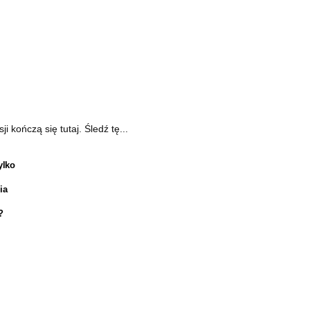
kończą się tutaj. Śledź tę...
ylko
ia
?