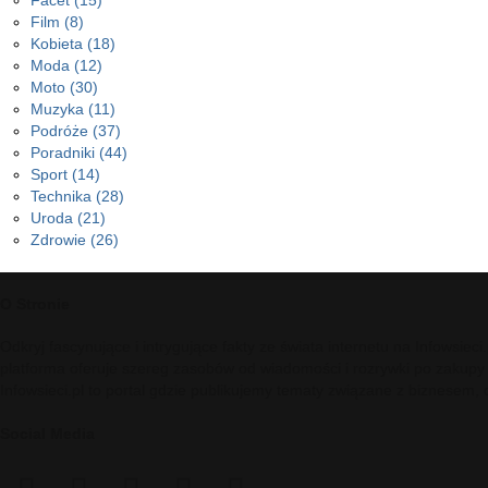
Facet
(15)
Film
(8)
Kobieta
(18)
Moda
(12)
Moto
(30)
Muzyka
(11)
Podróże
(37)
Poradniki
(44)
Sport
(14)
Technika
(28)
Uroda
(21)
Zdrowie
(26)
O Stronie
Odkryj fascynujące i intrygujące fakty ze świata internetu na Infowsie
platforma oferuje szereg zasobów od wiadomości i rozrywki po zakupy
Infowsieci.pl to portal gdzie publikujemy tematy związane z biznesem,
Social Media
facebook
twitter
pinterest
reddit
telegram