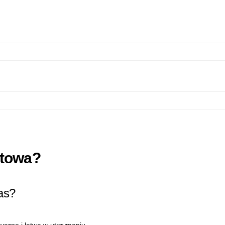
ytowa?
as?
czne i łatwa w utrzymaniu....