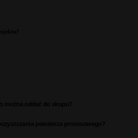
rojektu?
 co można oddać do skupu?
 oczyszczania powietrza procesowego?