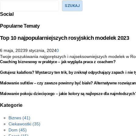
SZUKAJ
Social
Popularne Tematy
Top 10 najpopularniejszych rosyjskich modelek 2023
6 maja, 2023
9 stycznia, 2024
0
Twoje poszukiwania najgorętszych i najseksowniejszych modelek w Rosji 
Coaching biznesowy w praktyce – jak wygląda praca z coachem?
Gotujesz kalafiora? Wystarczy ten trik, by zniknął odpychający zapach i nie t
Malowanie sufitów – czy zawsze powinny być białe? Alternatywne rozwiązan
Malowanie pokoju dziecięcego – jakie kolory są najlepsze dla najmłodszych
Kategorie
Biznes
(41)
Ciekawostki
(35)
Dom
(45)