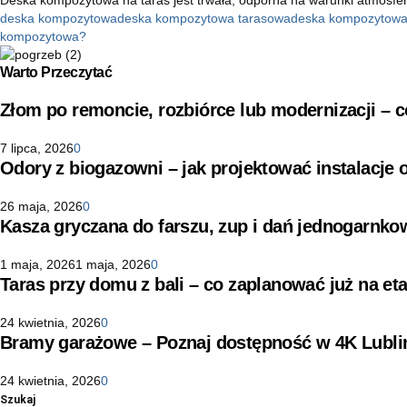
deska kompozytowa
deska kompozytowa tarasowa
deska kompozytowa
kompozytowa?
Warto Przeczytać
Złom po remoncie, rozbiórce lub modernizacji –
7 lipca, 2026
0
Odory z biogazowni – jak projektować instalacje
26 maja, 2026
0
Kasza gryczana do farszu, zup i dań jednogarnko
1 maja, 2026
1 maja, 2026
0
Taras przy domu z bali – co zaplanować już na eta
24 kwietnia, 2026
0
Bramy garażowe – Poznaj dostępność w 4K Lubli
24 kwietnia, 2026
0
Szukaj