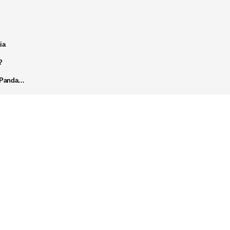
ia
?
k Panda…