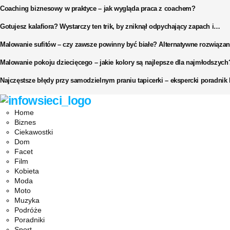
Coaching biznesowy w praktyce – jak wygląda praca z coachem?
Gotujesz kalafiora? Wystarczy ten trik, by zniknął odpychający zapach i…
Malowanie sufitów – czy zawsze powinny być białe? Alternatywne rozwiązan
Malowanie pokoju dziecięcego – jakie kolory są najlepsze dla najmłodszych
Najczęstsze błędy przy samodzielnym praniu tapicerki – ekspercki poradni
Facebook
Twitter
Instagram
Pinterest
Youtube
Snapchat
Home
Biznes
Ciekawostki
Dom
Facet
Film
Kobieta
Moda
Moto
Muzyka
Podróże
Poradniki
Sport