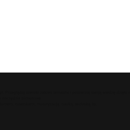
ci.pl. Przeglądaj szeroki zakres tematów i poszerzaj swoją wiedzę dzię
 i narzędzia biznesowe.
 domem, nowinkami, motoryzacją, nauką, techniką itp.