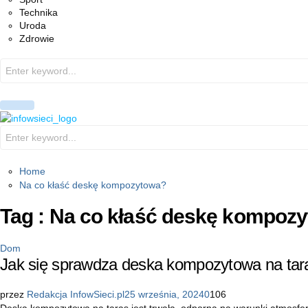
Technika
Uroda
Zdrowie
Search
for:
PRIMARY
MENU
Search
for:
Home
Na co kłaść deskę kompozytowa?
Tag : Na co kłaść deskę kompoz
Dom
Jak się sprawdza deska kompozytowa na tar
przez
Redakcja InfowSieci.pl
25 września, 2024
0
106
Deska kompozytowa na taras jest trwała, odporna na warunki atmosfery