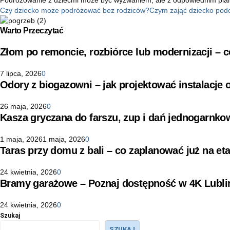
Czy dziecko może podróżować bez rodziców?
Czym zająć dziecko pod
Warto Przeczytać
Złom po remoncie, rozbiórce lub modernizacji –
7 lipca, 2026
0
Odory z biogazowni – jak projektować instalacje
26 maja, 2026
0
Kasza gryczana do farszu, zup i dań jednogarnko
1 maja, 2026
1 maja, 2026
0
Taras przy domu z bali – co zaplanować już na eta
24 kwietnia, 2026
0
Bramy garażowe – Poznaj dostępność w 4K Lubli
24 kwietnia, 2026
0
Szukaj
SZUKAJ