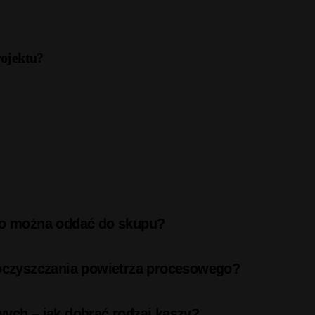
rojektu?
 co można oddać do skupu?
 oczyszczania powietrza procesowego?
wych – jak dobrać rodzaj kaszy?