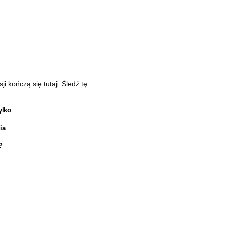
kończą się tutaj. Śledź tę...
ylko
ia
?