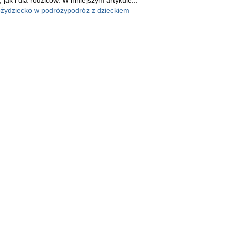
óży
dziecko w podróży
podróż z dzieckiem