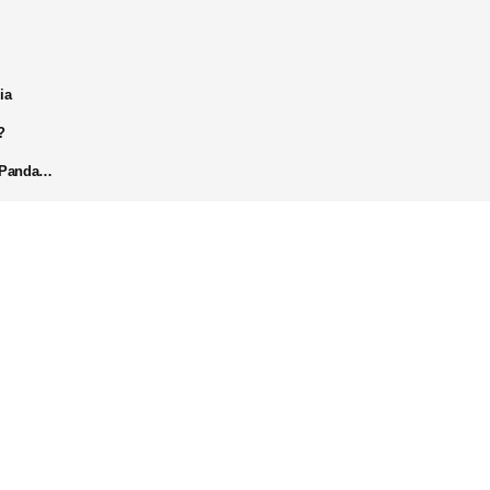
ia
?
k Panda…