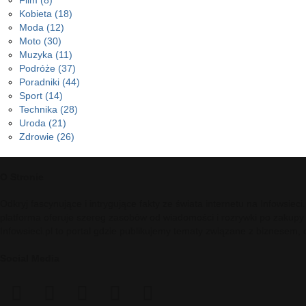
Film
(8)
Kobieta
(18)
Moda
(12)
Moto
(30)
Muzyka
(11)
Podróże
(37)
Poradniki
(44)
Sport
(14)
Technika
(28)
Uroda
(21)
Zdrowie
(26)
O Stronie
Odkryj fascynujące i intrygujące fakty ze świata internetu na Infowsie
platforma oferuje szereg zasobów od wiadomości i rozrywki po zakupy
Infowsieci.pl to portal gdzie publikujemy tematy związane z biznesem,
Social Media
facebook
twitter
pinterest
reddit
telegram