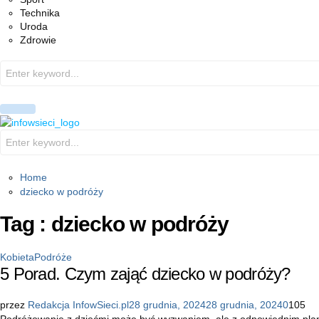
Technika
Uroda
Zdrowie
Search
for:
PRIMARY
MENU
Search
for:
Home
dziecko w podróży
Tag : dziecko w podróży
Kobieta
Podróże
5 Porad. Czym zająć dziecko w podróży?
przez
Redakcja InfowSieci.pl
28 grudnia, 2024
28 grudnia, 2024
0
105
Podróżowanie z dziećmi może być wyzwaniem, ale z odpowiednim plano