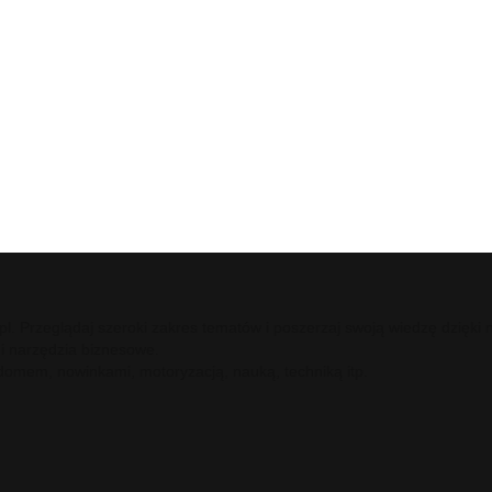
ci.pl. Przeglądaj szeroki zakres tematów i poszerzaj swoją wiedzę dzię
 i narzędzia biznesowe.
 domem, nowinkami, motoryzacją, nauką, techniką itp.