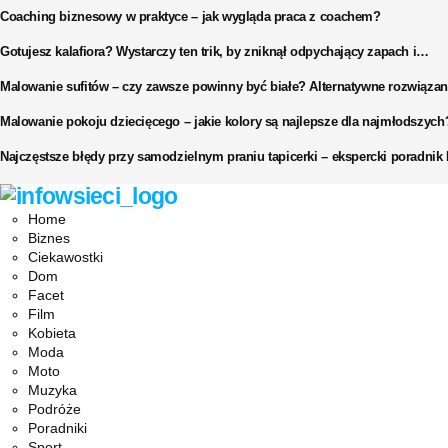
Coaching biznesowy w praktyce – jak wygląda praca z coachem?
Gotujesz kalafiora? Wystarczy ten trik, by zniknął odpychający zapach i…
Malowanie sufitów – czy zawsze powinny być białe? Alternatywne rozwiązan
Malowanie pokoju dziecięcego – jakie kolory są najlepsze dla najmłodszych
Najczęstsze błędy przy samodzielnym praniu tapicerki – ekspercki poradni
Facebook
Twitter
Instagram
Pinterest
Youtube
Snapchat
Home
Biznes
Ciekawostki
Dom
Facet
Film
Kobieta
Moda
Moto
Muzyka
Podróże
Poradniki
Sport