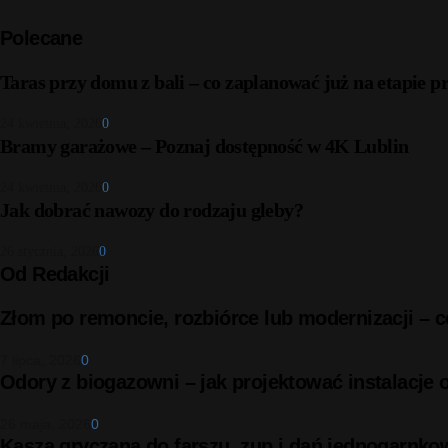
Polecane
Taras przy domu z bali – co zaplanować już na etapie p
24 kwietnia, 2026
0
Bramy garażowe – Poznaj dostępność w 4K Lublin
24 kwietnia, 2026
0
Jak dobrać nawozy do rodzaju gleby?
26 stycznia, 2026
0
Od Redakcji
Złom po remoncie, rozbiórce lub modernizacji –
7 lipca, 2026
0
Odory z biogazowni – jak projektować instalacje
26 maja, 2026
0
Kasza gryczana do farszu, zup i dań jednogarnko