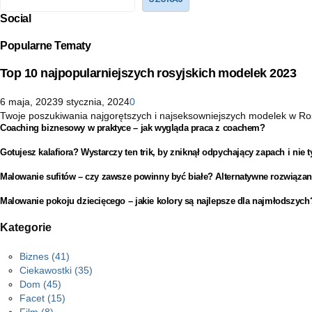
Social
Popularne Tematy
Top 10 najpopularniejszych rosyjskich modelek 2023
6 maja, 2023
9 stycznia, 2024
0
Twoje poszukiwania najgorętszych i najseksowniejszych modelek w Rosji 
Coaching biznesowy w praktyce – jak wygląda praca z coachem?
Gotujesz kalafiora? Wystarczy ten trik, by zniknął odpychający zapach i nie t
Malowanie sufitów – czy zawsze powinny być białe? Alternatywne rozwiązan
Malowanie pokoju dziecięcego – jakie kolory są najlepsze dla najmłodszych
Kategorie
Biznes
(41)
Ciekawostki
(35)
Dom
(45)
Facet
(15)