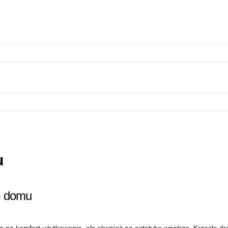
u
go domu
o na komfort użytkowania, ale również na estetykę wnętrza. Krzesła dr