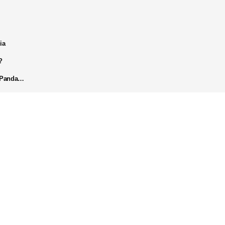
ia
?
k Panda…