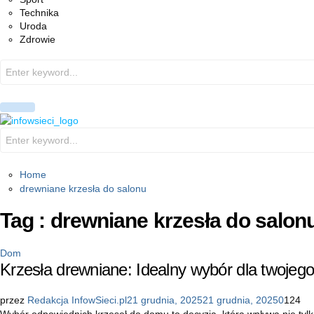
Technika
Uroda
Zdrowie
Search
for:
PRIMARY
MENU
Search
for:
Home
drewniane krzesła do salonu
Tag : drewniane krzesła do salon
Dom
Krzesła drewniane: Idealny wybór dla twoje
przez
Redakcja InfowSieci.pl
21 grudnia, 2025
21 grudnia, 2025
0
124
Wybór odpowiednich krzeseł do domu to decyzja, która wpływa nie tylk