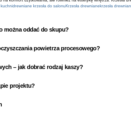
 kuchni
drewniane krzesła do salonu
Krzesła drewniane
krzesła drewnia
 co można oddać do skupu?
 oczyszczania powietrza procesowego?
wych – jak dobrać rodzaj kaszy?
pie projektu?
n