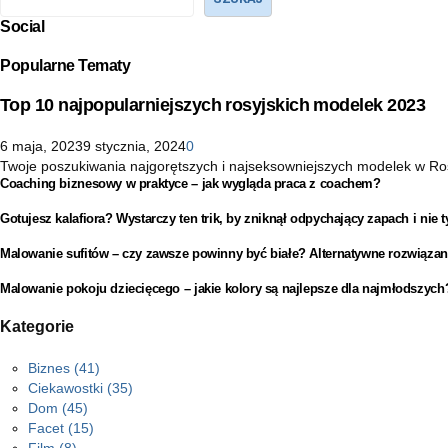
Social
Popularne Tematy
Top 10 najpopularniejszych rosyjskich modelek 2023
6 maja, 2023
9 stycznia, 2024
0
Twoje poszukiwania najgorętszych i najseksowniejszych modelek w Rosji 
Coaching biznesowy w praktyce – jak wygląda praca z coachem?
Gotujesz kalafiora? Wystarczy ten trik, by zniknął odpychający zapach i nie t
Malowanie sufitów – czy zawsze powinny być białe? Alternatywne rozwiązan
Malowanie pokoju dziecięcego – jakie kolory są najlepsze dla najmłodszych
Kategorie
Biznes
(41)
Ciekawostki
(35)
Dom
(45)
Facet
(15)