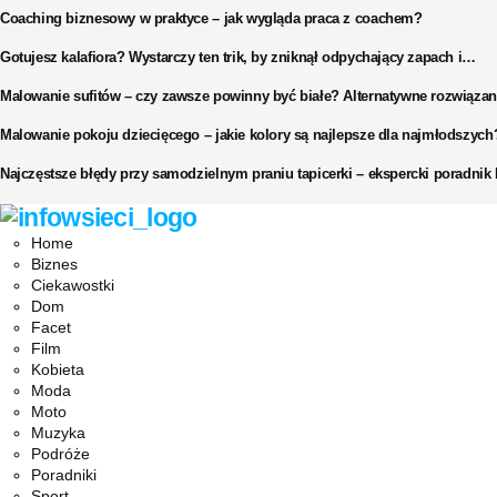
Coaching biznesowy w praktyce – jak wygląda praca z coachem?
Gotujesz kalafiora? Wystarczy ten trik, by zniknął odpychający zapach i…
Malowanie sufitów – czy zawsze powinny być białe? Alternatywne rozwiązan
Malowanie pokoju dziecięcego – jakie kolory są najlepsze dla najmłodszych
Najczęstsze błędy przy samodzielnym praniu tapicerki – ekspercki poradni
Facebook
Twitter
Instagram
Pinterest
Youtube
Snapchat
Home
Biznes
Ciekawostki
Dom
Facet
Film
Kobieta
Moda
Moto
Muzyka
Podróże
Poradniki
Sport