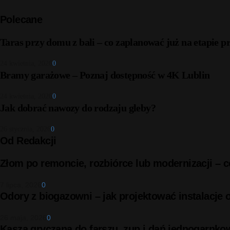
Polecane
Taras przy domu z bali – co zaplanować już na etapie p
24 kwietnia, 2026
0
Bramy garażowe – Poznaj dostępność w 4K Lublin
24 kwietnia, 2026
0
Jak dobrać nawozy do rodzaju gleby?
26 stycznia, 2026
0
Od Redakcji
Złom po remoncie, rozbiórce lub modernizacji –
7 lipca, 2026
0
Odory z biogazowni – jak projektować instalacje
26 maja, 2026
0
Kasza gryczana do farszu, zup i dań jednogarnko