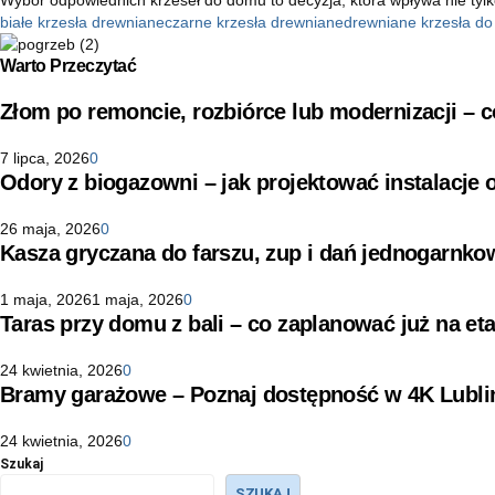
białe krzesła drewniane
czarne krzesła drewniane
drewniane krzesła do
Warto Przeczytać
Złom po remoncie, rozbiórce lub modernizacji –
7 lipca, 2026
0
Odory z biogazowni – jak projektować instalacje
26 maja, 2026
0
Kasza gryczana do farszu, zup i dań jednogarnko
1 maja, 2026
1 maja, 2026
0
Taras przy domu z bali – co zaplanować już na eta
24 kwietnia, 2026
0
Bramy garażowe – Poznaj dostępność w 4K Lubli
24 kwietnia, 2026
0
Szukaj
SZUKAJ