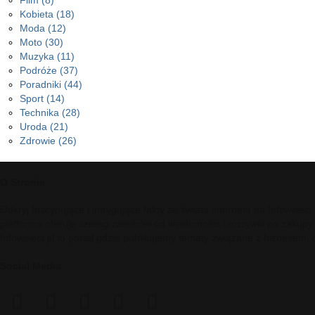
Film
(8)
Kobieta
(18)
Moda
(12)
Moto
(30)
Muzyka
(11)
Podróże
(37)
Poradniki
(44)
Sport
(14)
Technika
(28)
Uroda
(21)
Zdrowie
(26)
O Stronie
Odkryj fascynujące i intrygujące fakty ze świata internetu na Infowsie
platforma oferuje szereg zasobów od wiadomości i rozrywki po zakupy
Infowsieci.pl to portal gdzie publikujemy tematy związane z biznesem,
Social Media
facebook
twitter
pinterest
reddit
telegram