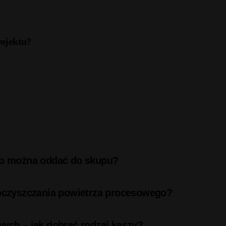
rojektu?
 co można oddać do skupu?
 oczyszczania powietrza procesowego?
wych – jak dobrać rodzaj kaszy?