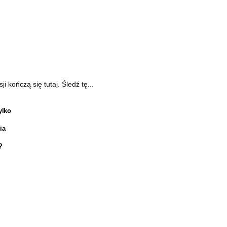
kończą się tutaj. Śledź tę...
ylko
ia
?