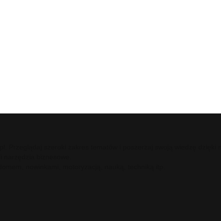
ci.pl. Przeglądaj szeroki zakres tematów i poszerzaj swoją wiedzę dzię
 i narzędzia biznesowe.
 domem, nowinkami, motoryzacją, nauką, techniką itp.