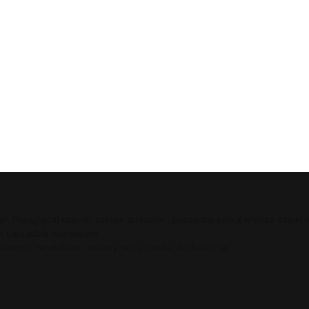
ci.pl. Przeglądaj szeroki zakres tematów i poszerzaj swoją wiedzę dzię
 i narzędzia biznesowe.
 domem, nowinkami, motoryzacją, nauką, techniką itp.