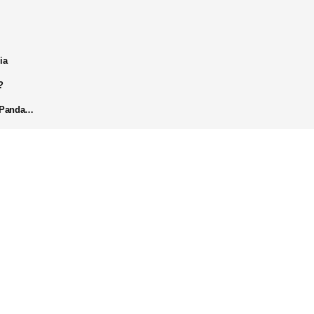
ia
?
k Panda…