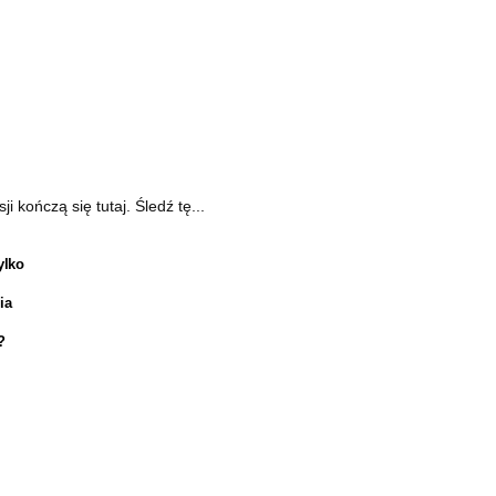
kończą się tutaj. Śledź tę...
ylko
ia
?