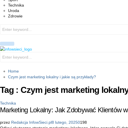
Technika
Uroda
Zdrowie
Search
for:
PRIMARY
MENU
Search
for:
Home
Czym jest marketing lokalny i jakie są przykłady?
Tag : Czym jest marketing lokalny
Technika
Marketing Lokalny: Jak Zdobywać Klientów w
przez
Redakcja InfowSieci.pl
8 lutego, 2025
0
198
Odkryj skuteczne strategie marketingu lokalnego, które pozwolą Ci dotrz