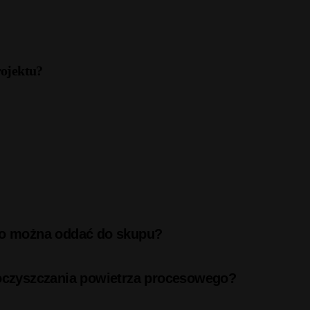
rojektu?
 co można oddać do skupu?
 oczyszczania powietrza procesowego?