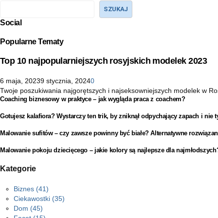
SZUKAJ
Social
Popularne Tematy
Top 10 najpopularniejszych rosyjskich modelek 2023
6 maja, 2023
9 stycznia, 2024
0
Twoje poszukiwania najgorętszych i najseksowniejszych modelek w Rosji 
Coaching biznesowy w praktyce – jak wygląda praca z coachem?
Gotujesz kalafiora? Wystarczy ten trik, by zniknął odpychający zapach i nie t
Malowanie sufitów – czy zawsze powinny być białe? Alternatywne rozwiązan
Malowanie pokoju dziecięcego – jakie kolory są najlepsze dla najmłodszych
Kategorie
Biznes
(41)
Ciekawostki
(35)
Dom
(45)