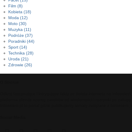
Facet
(15)
Film
(8)
Kobieta
(18)
Moda
(12)
Moto
(30)
Muzyka
(11)
Podróże
(37)
Poradniki
(44)
Sport
(14)
Technika
(28)
Uroda
(21)
Zdrowie
(26)
O Stronie
Odkryj fascynujące i intrygujące fakty ze świata internetu na Infowsie
platforma oferuje szereg zasobów od wiadomości i rozrywki po zakupy
Infowsieci.pl to portal gdzie publikujemy tematy związane z biznesem,
Social Media
facebook
twitter
pinterest
reddit
telegram