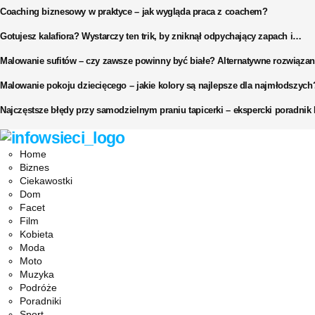
Coaching biznesowy w praktyce – jak wygląda praca z coachem?
Gotujesz kalafiora? Wystarczy ten trik, by zniknął odpychający zapach i…
Malowanie sufitów – czy zawsze powinny być białe? Alternatywne rozwiązan
Malowanie pokoju dziecięcego – jakie kolory są najlepsze dla najmłodszych
Najczęstsze błędy przy samodzielnym praniu tapicerki – ekspercki poradni
Facebook
Twitter
Instagram
Pinterest
Youtube
Snapchat
Home
Biznes
Ciekawostki
Dom
Facet
Film
Kobieta
Moda
Moto
Muzyka
Podróże
Poradniki
Sport