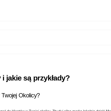
 i jakie są przykłady?
 Twojej Okolicy?
eć do klientów w Twojej okolicy. Zbuduj silną markę lokalnie dzięki Mar