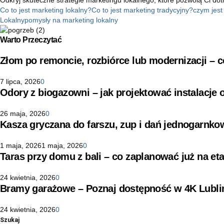
Co to jest marketing lokalny?
Co to jest marketing tradycyjny?
czym jest
Lokalny
pomysły na marketing lokalny
Warto Przeczytać
Złom po remoncie, rozbiórce lub modernizacji –
7 lipca, 2026
0
Odory z biogazowni – jak projektować instalacje
26 maja, 2026
0
Kasza gryczana do farszu, zup i dań jednogarnko
1 maja, 2026
1 maja, 2026
0
Taras przy domu z bali – co zaplanować już na eta
24 kwietnia, 2026
0
Bramy garażowe – Poznaj dostępność w 4K Lubli
24 kwietnia, 2026
0
Szukaj