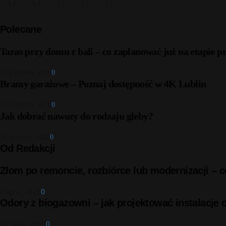
Polecane
Taras przy domu z bali – co zaplanować już na etapie p
24 kwietnia, 2026
0
Bramy garażowe – Poznaj dostępność w 4K Lublin
24 kwietnia, 2026
0
Jak dobrać nawozy do rodzaju gleby?
26 stycznia, 2026
0
Od Redakcji
Złom po remoncie, rozbiórce lub modernizacji –
7 lipca, 2026
0
Odory z biogazowni – jak projektować instalacje
26 maja, 2026
0