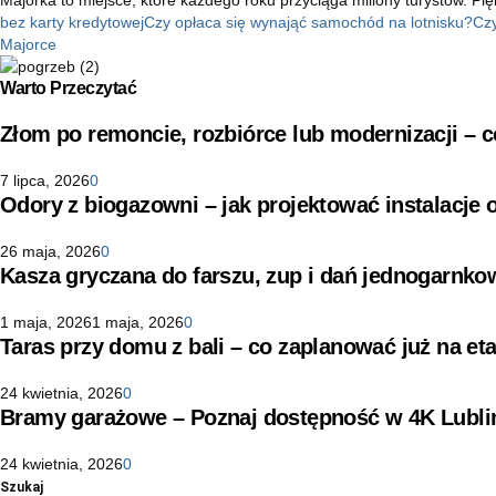
bez karty kredytowej
Czy opłaca się wynająć samochód na lotnisku?
Cz
Majorce
Warto Przeczytać
Złom po remoncie, rozbiórce lub modernizacji –
7 lipca, 2026
0
Odory z biogazowni – jak projektować instalacje
26 maja, 2026
0
Kasza gryczana do farszu, zup i dań jednogarnko
1 maja, 2026
1 maja, 2026
0
Taras przy domu z bali – co zaplanować już na eta
24 kwietnia, 2026
0
Bramy garażowe – Poznaj dostępność w 4K Lubli
24 kwietnia, 2026
0
Szukaj