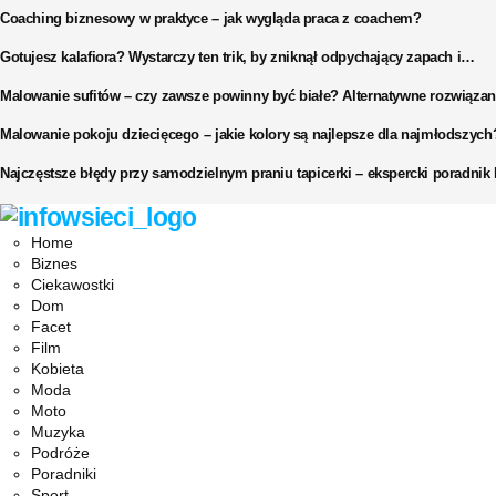
Coaching biznesowy w praktyce – jak wygląda praca z coachem?
Gotujesz kalafiora? Wystarczy ten trik, by zniknął odpychający zapach i…
Malowanie sufitów – czy zawsze powinny być białe? Alternatywne rozwiązan
Malowanie pokoju dziecięcego – jakie kolory są najlepsze dla najmłodszych
Najczęstsze błędy przy samodzielnym praniu tapicerki – ekspercki poradni
Facebook
Twitter
Instagram
Pinterest
Youtube
Snapchat
Home
Biznes
Ciekawostki
Dom
Facet
Film
Kobieta
Moda
Moto
Muzyka
Podróże
Poradniki
Sport