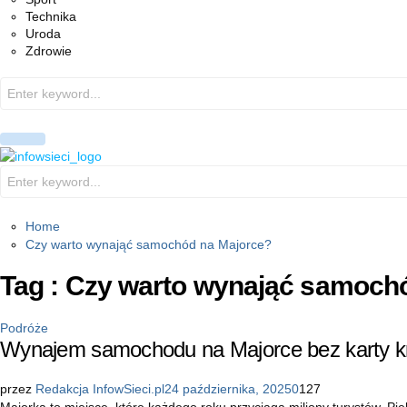
Technika
Uroda
Zdrowie
Search
for:
PRIMARY
MENU
Search
for:
Home
Czy warto wynająć samochód na Majorce?
Tag : Czy warto wynająć samoch
Podróże
Wynajem samochodu na Majorce bez karty kr
przez
Redakcja InfowSieci.pl
24 października, 2025
0
127
Majorka to miejsce, które każdego roku przyciąga miliony turystów. Pi