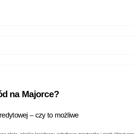
ód na Majorce?
edytowej – czy to możliwe
ękne plaże, górskie krajobrazy, zabytkowe miasteczka i ciepły klimat 