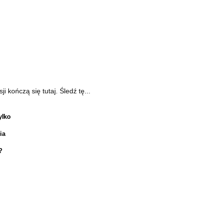
kończą się tutaj. Śledź tę...
ylko
ia
?