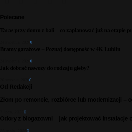
Polecane
Taras przy domu z bali – co zaplanować już na etapie p
24 kwietnia, 2026
0
Bramy garażowe – Poznaj dostępność w 4K Lublin
24 kwietnia, 2026
0
Jak dobrać nawozy do rodzaju gleby?
26 stycznia, 2026
0
Od Redakcji
Złom po remoncie, rozbiórce lub modernizacji –
7 lipca, 2026
0
Odory z biogazowni – jak projektować instalacje
26 maja, 2026
0