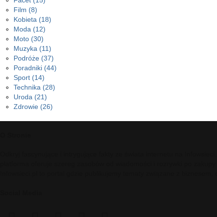
Facet
(15)
Film
(8)
Kobieta
(18)
Moda
(12)
Moto
(30)
Muzyka
(11)
Podróże
(37)
Poradniki
(44)
Sport
(14)
Technika
(28)
Uroda
(21)
Zdrowie
(26)
O Stronie
Odkryj fascynujące i intrygujące fakty ze świata internetu na Infowsie
platforma oferuje szereg zasobów od wiadomości i rozrywki po zakupy
Infowsieci.pl to portal gdzie publikujemy tematy związane z biznesem,
Social Media
facebook
twitter
pinterest
reddit
telegram