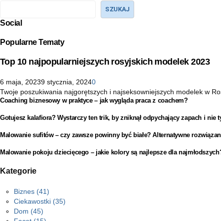
SZUKAJ
Social
Popularne Tematy
Top 10 najpopularniejszych rosyjskich modelek 2023
6 maja, 2023
9 stycznia, 2024
0
Twoje poszukiwania najgorętszych i najseksowniejszych modelek w Rosji 
Coaching biznesowy w praktyce – jak wygląda praca z coachem?
Gotujesz kalafiora? Wystarczy ten trik, by zniknął odpychający zapach i nie t
Malowanie sufitów – czy zawsze powinny być białe? Alternatywne rozwiązan
Malowanie pokoju dziecięcego – jakie kolory są najlepsze dla najmłodszych
Kategorie
Biznes
(41)
Ciekawostki
(35)
Dom
(45)