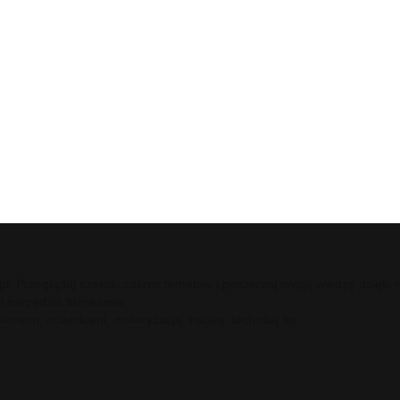
ci.pl. Przeglądaj szeroki zakres tematów i poszerzaj swoją wiedzę dzię
 i narzędzia biznesowe.
 domem, nowinkami, motoryzacją, nauką, techniką itp.