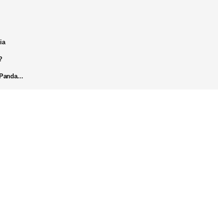
ia
?
k Panda…