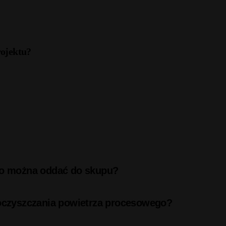
rojektu?
 co można oddać do skupu?
 oczyszczania powietrza procesowego?