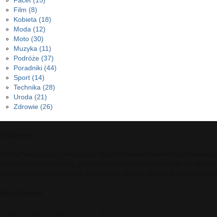
Facet
(15)
Film
(8)
Kobieta
(18)
Moda
(12)
Moto
(30)
Muzyka
(11)
Podróże
(37)
Poradniki
(44)
Sport
(14)
Technika
(28)
Uroda
(21)
Zdrowie
(26)
O Stronie
Odkryj fascynujące i intrygujące fakty ze świata internetu na Infowsie
platforma oferuje szereg zasobów od wiadomości i rozrywki po zakupy
Infowsieci.pl to portal gdzie publikujemy tematy związane z biznesem,
Social Media
facebook
twitter
pinterest
reddit
telegram