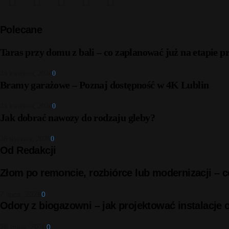
Polecane
Taras przy domu z bali – co zaplanować już na etapie p
24 kwietnia, 2026
0
Bramy garażowe – Poznaj dostępność w 4K Lublin
24 kwietnia, 2026
0
Jak dobrać nawozy do rodzaju gleby?
26 stycznia, 2026
0
Od Redakcji
Złom po remoncie, rozbiórce lub modernizacji –
7 lipca, 2026
0
Odory z biogazowni – jak projektować instalacje
26 maja, 2026
0