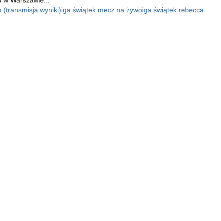
 (transmisja wyniki)
iga świątek mecz na żywo
iga świątek rebecca