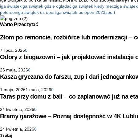
iga świątek
iga świątek gdzie oglądać
iga świątek kiedy mecz
iga świąte
peterson
iga świątek us open
iga świątek us open 2023
sport
Warto Przeczytać
Złom po remoncie, rozbiórce lub modernizacji –
7 lipca, 2026
0
Odory z biogazowni – jak projektować instalacje
26 maja, 2026
0
Kasza gryczana do farszu, zup i dań jednogarnko
1 maja, 2026
1 maja, 2026
0
Taras przy domu z bali – co zaplanować już na eta
24 kwietnia, 2026
0
Bramy garażowe – Poznaj dostępność w 4K Lubli
24 kwietnia, 2026
0
Szukaj