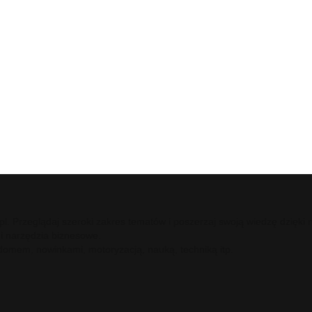
ci.pl. Przeglądaj szeroki zakres tematów i poszerzaj swoją wiedzę dzię
 i narzędzia biznesowe.
 domem, nowinkami, motoryzacją, nauką, techniką itp.