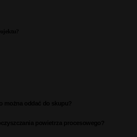
rojektu?
 co można oddać do skupu?
 oczyszczania powietrza procesowego?