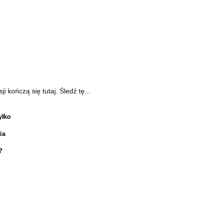
kończą się tutaj. Śledź tę...
ylko
ia
?