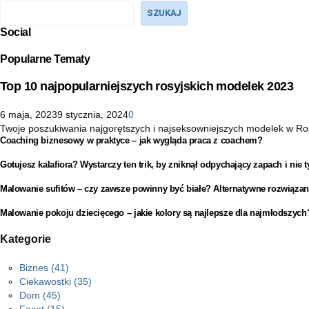
SZUKAJ
Social
Popularne Tematy
Top 10 najpopularniejszych rosyjskich modelek 2023
6 maja, 2023
9 stycznia, 2024
0
Twoje poszukiwania najgorętszych i najseksowniejszych modelek w Rosji 
Coaching biznesowy w praktyce – jak wygląda praca z coachem?
Gotujesz kalafiora? Wystarczy ten trik, by zniknął odpychający zapach i nie t
Malowanie sufitów – czy zawsze powinny być białe? Alternatywne rozwiązan
Malowanie pokoju dziecięcego – jakie kolory są najlepsze dla najmłodszych
Kategorie
Biznes
(41)
Ciekawostki
(35)
Dom
(45)