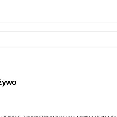
 żywo
całym świecie, wygrywając turniej French Open. Urodziła się w 2001 rok