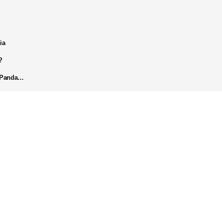
ia
?
k Panda…