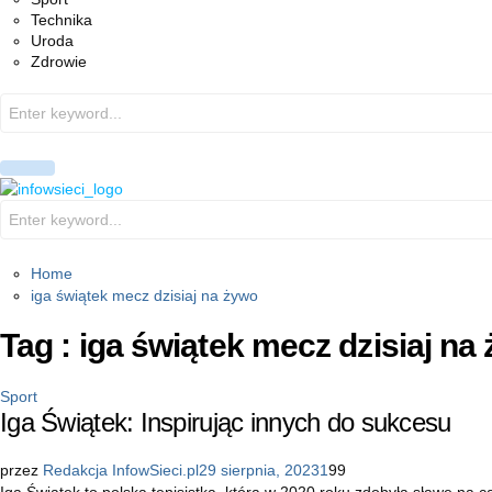
Technika
Uroda
Zdrowie
Search
for:
PRIMARY
MENU
Search
for:
Home
iga świątek mecz dzisiaj na żywo
Tag : iga świątek mecz dzisiaj na
Sport
Iga Świątek: Inspirując innych do sukcesu
przez
Redakcja InfowSieci.pl
29 sierpnia, 2023
1
99
Iga Świątek to polska tenisistka, która w 2020 roku zdobyła sławę na 