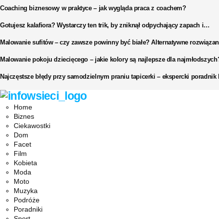
Coaching biznesowy w praktyce – jak wygląda praca z coachem?
Gotujesz kalafiora? Wystarczy ten trik, by zniknął odpychający zapach i…
Malowanie sufitów – czy zawsze powinny być białe? Alternatywne rozwiązan
Malowanie pokoju dziecięcego – jakie kolory są najlepsze dla najmłodszych
Najczęstsze błędy przy samodzielnym praniu tapicerki – ekspercki poradni
Facebook
Twitter
Instagram
Pinterest
Youtube
Snapchat
Home
Biznes
Ciekawostki
Dom
Facet
Film
Kobieta
Moda
Moto
Muzyka
Podróże
Poradniki
Sport